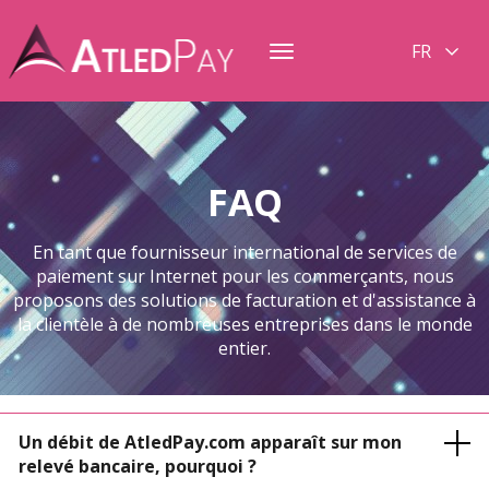
FR
Toggle
navigation
FAQ
En tant que fournisseur international de services de
paiement sur Internet pour les commerçants, nous
proposons des solutions de facturation et d'assistance à
la clientèle à de nombreuses entreprises dans le monde
entier.
Un débit de AtledPay.com apparaît sur mon
relevé bancaire, pourquoi ?