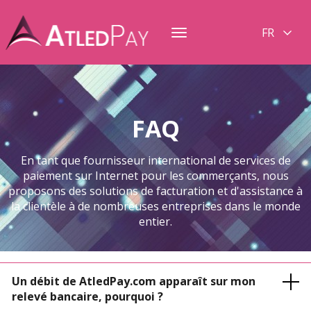
FR
Toggle
navigation
FAQ
En tant que fournisseur international de services de
paiement sur Internet pour les commerçants, nous
proposons des solutions de facturation et d'assistance à
la clientèle à de nombreuses entreprises dans le monde
entier.
Un débit de AtledPay.com apparaît sur mon
relevé bancaire, pourquoi ?